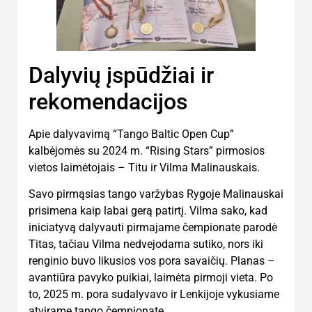
Dalyvių įspūdžiai ir
rekomendacijos
Apie dalyvavimą “Tango Baltic Open Cup”
kalbėjomės su 2024 m. “Rising Stars” pirmosios
vietos laimėtojais – Titu ir Vilma Malinauskais.
Savo pirmąsias tango varžybas Rygoje Malinauskai
prisimena kaip labai gerą patirtį. Vilma sako, kad
iniciatyvą dalyvauti pirmajame čempionate parodė
Titas, tačiau Vilma nedvejodama sutiko, nors iki
renginio buvo likusios vos pora savaičių. Planas –
avantiūra pavyko puikiai, laimėta pirmoji vieta. Po
to, 2025 m. pora sudalyvavo ir Lenkijoje vykusiame
atvirame tango čempionate.