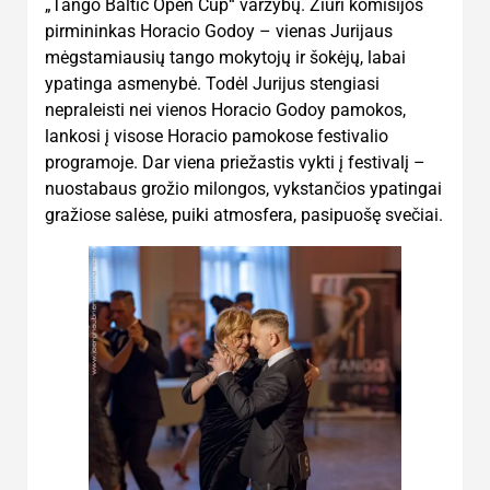
„Tango Baltic Open Cup“ varžybų. Žiuri komisijos
pirmininkas Horacio Godoy – vienas Jurijaus
mėgstamiausių tango mokytojų ir šokėjų, labai
ypatinga asmenybė. Todėl Jurijus stengiasi
nepraleisti nei vienos Horacio Godoy pamokos,
lankosi į visose Horacio pamokose festivalio
programoje. Dar viena priežastis vykti į festivalį –
nuostabaus grožio milongos, vykstančios ypatingai
gražiose salėse, puiki atmosfera, pasipuošę svečiai.