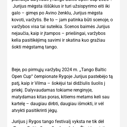
Jurijus mėgsta iššūkius ir turi užsispyrimo eiti iki
galo – gimęs po Avino ženklu, Jurijus mėgsta
kovoti, varžytis. Be to – jam patinka būti scenoje, o
varžybos visa tai suteikia. Scenos baimės Jurijus
nejaučia, kaip ir įtampos – priešingai, varžybos
kelia pasitikėjimą savimi ir skatina kuo gražiau
šokti mėgstamą tango.
Beje, po pirmųjų varžybų 2024 m. „Tango Baltic
Open Cup“ čempionate Rygoje Jurijus pastebėjo tą
patį, kaip ir Vilma – šokėjui tai didžiulis šuolis į
priekį. Dalyvaudamas tokiame renginyje,
matydamas kitas poras, kitiems metams keli sau
kartelę – daugiau dirbti, daugiau išmokti, ir vėl
atvykti pasitikrinti jėgų.
Jurijus į Rygos tango festivalį vyksta ne tik dėl