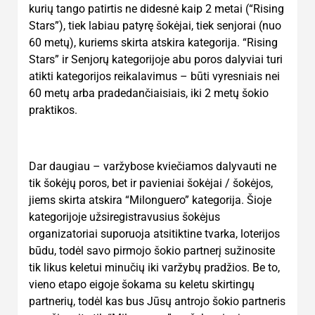
kurių tango patirtis ne didesnė kaip 2 metai (“Rising
Stars”), tiek labiau patyrę šokėjai, tiek senjorai (nuo
60 metų), kuriems skirta atskira kategorija. “Rising
Stars” ir Senjorų kategorijoje abu poros dalyviai turi
atikti kategorijos reikalavimus – būti vyresniais nei
60 metų arba pradedančiaisiais, iki 2 metų šokio
praktikos.
Dar daugiau – varžybose kviečiamos dalyvauti ne
tik šokėjų poros, bet ir pavieniai šokėjai / šokėjos,
jiems skirta atskira “Milonguero” kategorija. Šioje
kategorijoje užsiregistravusius šokėjus
organizatoriai suporuoja atsitiktine tvarka, loterijos
būdu, todėl savo pirmojo šokio partnerį sužinosite
tik likus keletui minučių iki varžybų pradžios. Be to,
vieno etapo eigoje šokama su keletu skirtingų
partnerių, todėl kas bus Jūsų antrojo šokio partneris