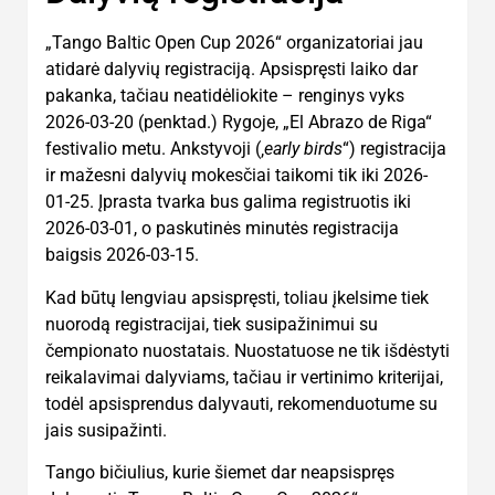
„Tango Baltic Open Cup 2026“ organizatoriai jau
atidarė dalyvių registraciją. Apsispręsti laiko dar
pakanka, tačiau neatidėliokite – renginys vyks
2026-03-20 (penktad.) Rygoje, „El Abrazo de Riga“
festivalio metu. Ankstyvoji (‚
early birds
“) registracija
ir mažesni dalyvių mokesčiai taikomi tik iki 2026-
01-25. Įprasta tvarka bus galima registruotis iki
2026-03-01, o paskutinės minutės registracija
baigsis 2026-03-15.
Kad būtų lengviau apsispręsti, toliau įkelsime tiek
nuorodą registracijai, tiek susipažinimui su
čempionato nuostatais. Nuostatuose ne tik išdėstyti
reikalavimai dalyviams, tačiau ir vertinimo kriterijai,
todėl apsisprendus dalyvauti, rekomenduotume su
jais susipažinti.
Tango bičiulius, kurie šiemet dar neapsispręs