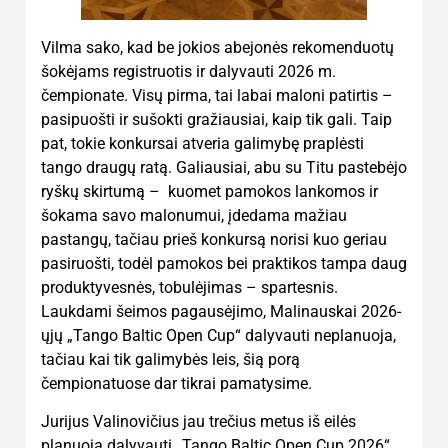
Vilma sako, kad be jokios abejonės rekomenduotų
šokėjams registruotis ir dalyvauti 2026 m.
čempionate. Visų pirma, tai labai maloni patirtis –
pasipuošti ir sušokti gražiausiai, kaip tik gali. Taip
pat, tokie konkursai atveria galimybę praplėsti
tango draugų ratą. Galiausiai, abu su Titu pastebėjo
ryškų skirtumą – kuomet pamokos lankomos ir
šokama savo malonumui, įdedama mažiau
pastangų, tačiau prieš konkursą norisi kuo geriau
pasiruošti, todėl pamokos bei praktikos tampa daug
produktyvesnės, tobulėjimas – spartesnis.
Laukdami šeimos pagausėjimo, Malinauskai 2026-
ųjų „Tango Baltic Open Cup“ dalyvauti neplanuoja,
tačiau kai tik galimybės leis, šią porą
čempionatuose dar tikrai pamatysime.
Jurijus Valinovičius jau trečius metus iš eilės
planuoja dalyvauti „Tango Baltic Open Cup 2026“.