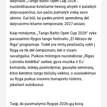
dalyvauti „Tango Baltic Open Cup 2026“,
nuoširdžiausiai kviečiame tiesiog atvykti ir palaikyti
dalyvaujančius, tuo pačiu pamatyti viską savo
akimis. Gal būt, tai padės priimti sprendimą dėl
dalyvavimo kitame čempionate, 2027-aisiais.
Kaip minėjome, „Tango Baltic Open Cup 2026“ vyks
pavasarinio Rygos tango festivalio „El Abrazo de
Riga“ programoje. Todėl yra rimtų priežasčių vykti į
Rygą ne tik dėl čempionato, bet ir visam
savaitgaliui. Puikios milongos nuostabiose „Rīgas
Latviešu biedrība“ salėse, gyva muzika ir DJ
komanda, šokėjų pasirodymai, gausybė seminarų,
kitos bendros tango bičiulių veiklos, o susisiekimas
su Ryga puikus visomis transporto rūšimis,
įskaitant autobusus.
Taigi, iki pasimatymo Rygoje 2026-ųjų kovą.