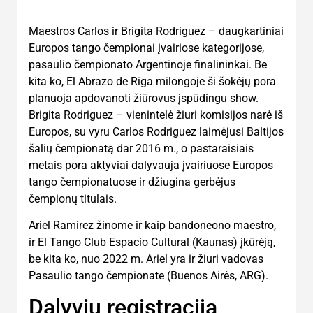
Maestros Carlos ir Brigita Rodriguez – daugkartiniai
Europos tango čempionai įvairiose kategorijose,
pasaulio čempionato Argentinoje finalininkai. Be
kita ko, El Abrazo de Riga milongoje ši šokėjų pora
planuoja apdovanoti žiūrovus įspūdingu show.
Brigita Rodriguez – vienintelė žiuri komisijos narė iš
Europos, su vyru Carlos Rodriguez laimėjusi Baltijos
šalių čempionatą dar 2016 m., o pastaraisiais
metais pora aktyviai dalyvauja įvairiuose Europos
tango čempionatuose ir džiugina gerbėjus
čempionų titulais.
Ariel Ramirez žinome ir kaip bandoneono maestro,
ir El Tango Club Espacio Cultural (Kaunas) įkūrėją,
be kita ko, nuo 2022 m. Ariel yra ir žiuri vadovas
Pasaulio tango čempionate (Buenos Airės, ARG).
Dalyvių registracija