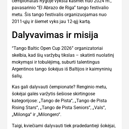
čempionatas Rygoje vyksta kasmet nuo 2024 m.,
pavasarinio “El Abrazo de Riga” tango festivalio
metu. Šis tango festivalis organizuojamas nuo
2011-ųjų ir šiemet vyks jau 12-ąjį kartą.
Dalyvavimas ir misija
“Tango Baltic Open Cup 2026” organizatoriai
skelbia, kad šių varžybų tikslas – skatinti nuolatinį
mokymąsi ir tobulėjimą, suburti talentingus
Argentinos tango šokėjus iš Baltijos ir kaimyninių
šalių.
Kas gali dalyvauti čempionate? Renginio metu,
šokėjai galės varžytis šešiose skirtingose
kategorijose: „Tango de Pista“, „Tango de Pista
Rising Stars“, „Tango de Pista Seniors“, „Vals“,
„Milonga“ ir „Milongero“.
Taigi, kviečiami dalyvauti tiek pradedantieji šokėjai,