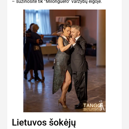
– sužinosite tik “Milonguero” varžybų eigoje.
Lietuvos šokėjų